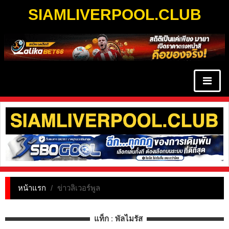
SIAMLIVERPOOL.CLUB
หน้าแรก
/
ข่าวลิเวอร์พูล
แท็ก : พัลไมรัส