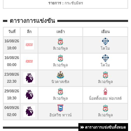
รายการ :
กระชับมิตร
ตารางการแข่งขัน
วันที่
ลีก
เหย้า
เยือน
16/08/26
18:00
ลิเวอร์พูล
โคโม
16/08/26
00:00
ลิเวอร์พูล
โคโม
23/08/26
22:30
นิวคาสเซิล
ลิเวอร์พูล
29/08/26
18:30
ลิเวอร์พูล
น็อตติ้งแฮม ฟอเรสต์
04/09/26
02:00
อิปสวิช ทาวน์
ลิเวอร์พูล
ตารางการแข่งขันทั้งหมด