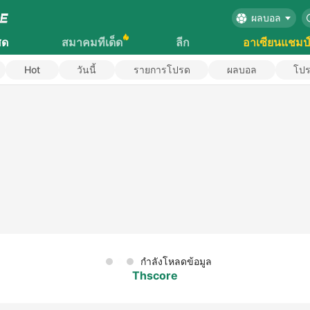
ผลบอล
สด
สมาคมทีเด็ด
ลีก
อาเซียนแชมป์
Hot
วันนี้
รายการโปรด
ผลบอล
โป
กำลังโหลดข้อมูล
Thscore