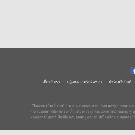
เกี่ยวกับเรา
ปฏิเสธความรับผิดชอบ
นำร่องเว็บไซต์
Thscore เป็นเว็บไซต์อำนวย ผลบอลสดภาษาไทย ผลฟุตบอลสด ผลบอ
ราคาบอลสด ที่อัพเดทรวดเร็ว เที่ยงตรง ถูกต้องและแม่นยำของทุกคู่
ผลบอลสดไทยพรีเมียร์ลีก ผลบอลสดยูฟ่าแชมป์เปียนลีก ผลบอลสดยูโร