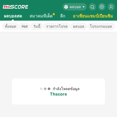
ผลบอล
ผลบอลสด
สมาคมทีเด็ด
ลีก
อาเซียนแชมป์เปียนชิม
ทั้งหมด
Hot
วันนี้
รายการโปรด
ผลบอล
โปรแกรมบอล
กำลังโหลดข้อมูล
Thscore