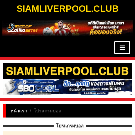
SIAMLIVERPOOL.CLUB
หน้าแรก
/
โปรแกรมบอล
โปรแกรมบอล