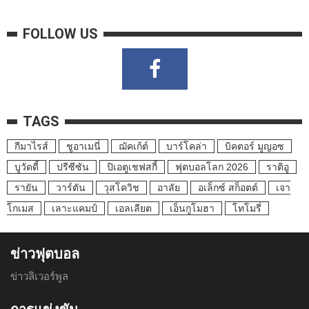
FOLLOW US
TAGS
กีมาไรส์
ชูอาเมนี่
ฌัคเก้ต์
บาร์โคล่า
บิคตอร์ มูญอซ
บูวัดดี้
ปรีซีซัน
ปิเอตูเชฟสกี้
ฟุตบอลโลก 2026
ราติอู
รายัน
วาร์ตัน
วุสโควิช
อาลัย
อเล็กซ์ สก็อตต์
เจา
โกเมส
เลาะแคมป์
เอลเลียต
เอ็นกูโมฮา
โทโมรี่
ข่าวฟุตบอล
ข่าวลิเวอร์พูล