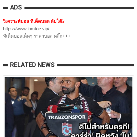
ADS
วิเคราะห์บอล ทีเด็ดบอล ล้มโต๊ะ
https://www.lomtoe.vip/
ทีเด็ดบอลเด็ดๆ ราคาบอล คลิ๊ก+++
RELATED NEWS