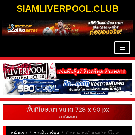
SIAMLIVERPOOL.CLUB
หน้าแรก
/
ข่าวลิเวอร์พูล
/
ตำนาน 'หงส์' แนะ 'บาร์โคล่า'