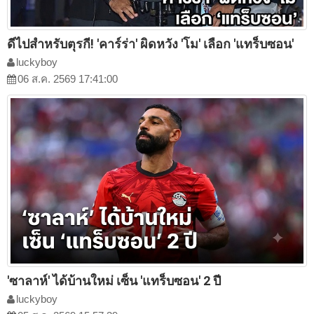
ดีไปสำหรับตุรกี! 'คาร์ร่า' ผิดหวัง 'โม' เลือก 'แทร็บซอน'
luckyboy
06 ส.ค. 2569 17:41:00
'ซาลาห์' ได้บ้านใหม่ เซ็น 'แทร็บซอน' 2 ปี
luckyboy