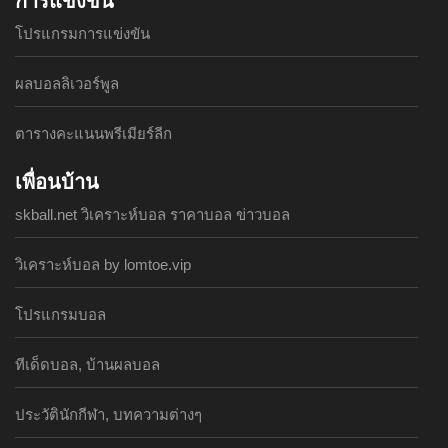
การแข่งขัน
โปรแกรมการแข่งขัน
ผลบอลลิเวอร์พูล
ตารางคะแนนพรีเมียร์ลีก
เพื่อนบ้าน
skball.net วิเคราะห์บอล ราคาบอล ข่าวบอล
วิเคราะห์บอล by lomtoe.vip
โปรแกรมบอล
ทีเด็ดบอล, บ้านผลบอล
ประวัตินักกีฬา, บทความต่างๆ