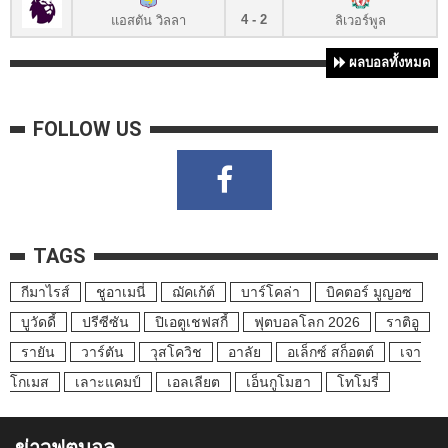
4 - 2
แอสตัน วิลลา
ลิเวอร์พูล
ผลบอลทั้งหมด
FOLLOW US
TAGS
กีมาไรส์
ชูอาเมนี่
ฌัคเก้ต์
บาร์โคล่า
บิคตอร์ มูญอซ
บูวัดดี้
ปรีซีซัน
ปิเอตูเชฟสกี้
ฟุตบอลโลก 2026
ราติอู
รายัน
วาร์ตัน
วุสโควิช
อาลัย
อเล็กซ์ สก็อตต์
เจา
โกเมส
เลาะแคมป์
เอลเลียต
เอ็นกูโมฮา
โทโมรี่
ข่าวฟุตบอล