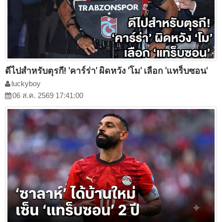
ดีไปสำหรับตุรกี! 'คาร์ร่า' ผิดหวัง 'โม' เลือก 'แทร็บซอน'
luckyboy
06 ส.ค. 2569 17:41:00