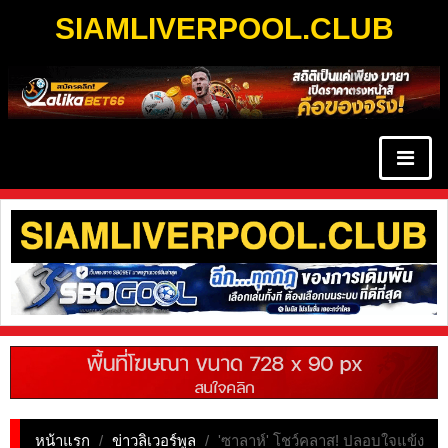
SIAMLIVERPOOL.CLUB
หน้าแรก
/
ข่าวลิเวอร์พูล
/
'ซาลาห์' โชว์คลาส! ปลอบใจแข้ง