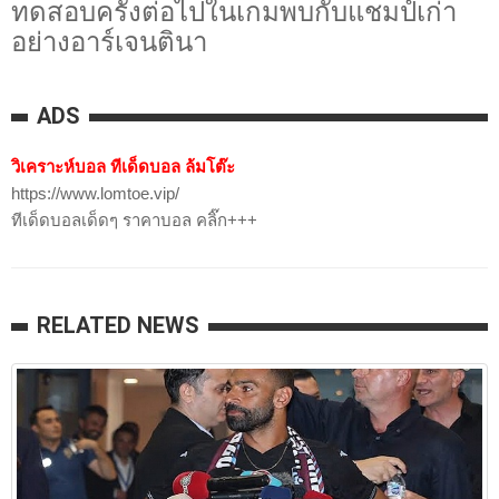
ทดสอบครั้งต่อไปในเกมพบกับแชมป์เก่า
อย่างอาร์เจนตินา
ADS
วิเคราะห์บอล ทีเด็ดบอล ล้มโต๊ะ
https://www.lomtoe.vip/
ทีเด็ดบอลเด็ดๆ ราคาบอล คลิ๊ก+++
RELATED NEWS