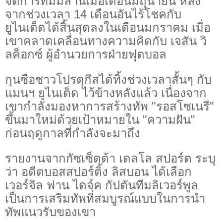
จัดการทีมมิลานเมื่อเดือนมิถุนายน หลัง
จากช่วงเวลา 14 เดือนอันไร้โชคกับ
ยูไนเต็ดได้สิ้นสุดลงในเดือนมกราคม เมื่อ
เขาคลาดเคลื่อนทางความคิดกับ เจสัน วิ
ลค็อกซ์ ผู้อำนวยการฝ่ายฟุตบอล
กุนซือชาวโปรตุกีสได้ทิ้งช่วงเวลาสั้นๆ กับ
แมนฯ ยูไนเต็ด ไว้ข้างหลังแล้ว เนื่องจาก
เขากำลังมองหาการสร้างทัพ "รอสโซเนรี"
ขึ้นมาใหม่ด้วยเป้าหมายใน "ความฝัน"
ก่อนฤดูกาลที่กำลังจะมาถึง
รายงานจากกัซเซ็ตต้า เดลโล สปอร์ต ระบุ
ว่า อดีตบอสสปอร์ติ้ง ลิสบอน ได้เลือก
เวอร์จิล ฟาน ไดจ์ค กัปตันทีมลิเวอร์พูล
เป็นการเสริมทัพที่สมบูรณ์แบบในการนำ
ทัพแนวรับของเขา