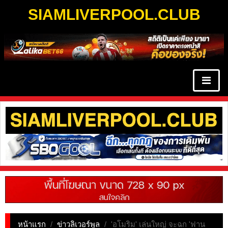
SIAMLIVERPOOL.CLUB
หน้าแรก
/
ข่าวลิเวอร์พูล
/
'อโมริม' เล่นใหญ่ จะฉก 'ฟาน