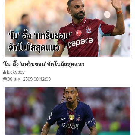
'โม' อึ้ง 'แทร็บซอน' จัดโบนัสสุดแนว
luckyboy
08 ส.ค. 2569 08:42:09