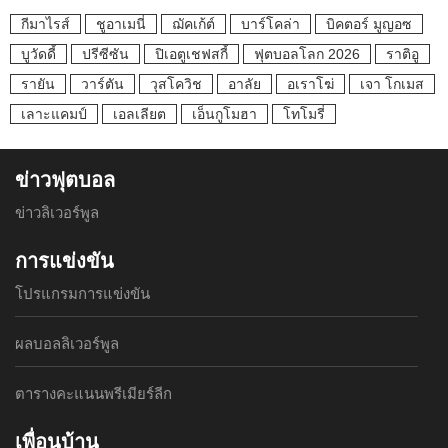
กีมาไรส์
ชูอาเมนี่
ฌัคเก้ต์
บาร์โคล่า
บิคตอร์ มูญอซ
บูวัดดี้
ปรีซีซัน
ปิเอตูเชฟสกี้
ฟุตบอลโลก 2026
ราติอู
รายัน
วาร์ตัน
วุสโควิช
อาลัย
อเราโฆ่
เจา โกเมส
เลาะแคมป์
เอลเลียต
เอ็นกูโมฮา
โทโมรี่
ข่าวฟุตบอล
ข่าวลิเวอร์พูล
การแข่งขัน
โปรแกรมการแข่งขัน
ผลบอลลิเวอร์พูล
ตารางคะแนนพรีเมียร์ลีก
เพื่อนบ้าน