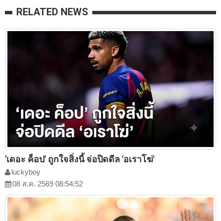
RELATED NEWS
'เดอะ ค็อป' ถูกใจสิ่งนี้ จ่อปิดดีล 'อเราโฆ่'
luckyboy
08 ส.ค. 2569 08:54:52