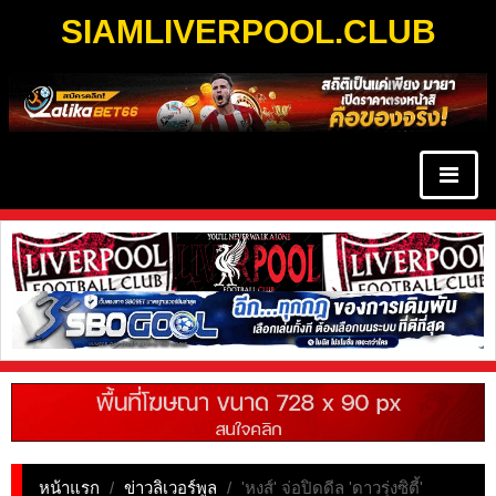
SIAMLIVERPOOL.CLUB
หน้าแรก
/
ข่าวลิเวอร์พูล
/
'หงส์' จ่อปิดดีล 'ดาวรุ่งซิตี้'