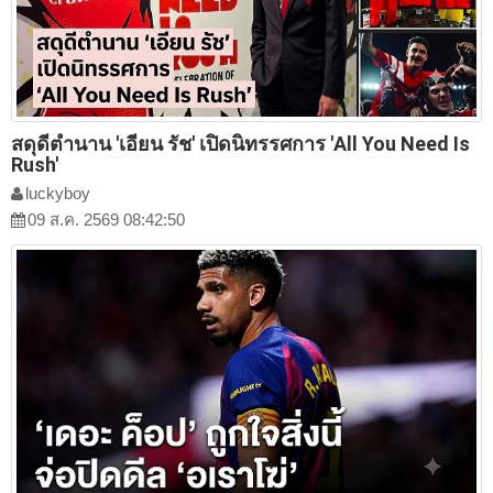
สดุดีตำนาน 'เอียน รัช' เปิดนิทรรศการ 'All You Need Is
Rush'
luckyboy
09 ส.ค. 2569 08:42:50