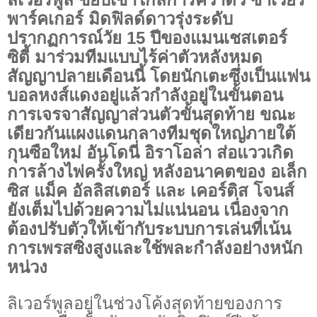
พาร์คเกอร์ มิดฟิลด์ดาวรุ่งระดับ
ปรากฏการณ์วัย 15 ปีของแมนเชสเตอร์
ซิตี้ มาร่วมทีมแบบไร้ค่าตัวหลังหมด
สัญญาปลายเดือนนี้ โดยนักเตะซึ่งเป็นแฟน
บอลหงส์แดงอยู่แล้วกำลังอยู่ในขั้นตอน
การเจรจาสัญญาส่วนตัวขั้นสุดท้าย ขณะ
เดียวกันแผงแดนกลางทีมชุดใหญ่ภายใต้
กุนซือใหม่ อันโดนี่ อิราโอล่า ส่อแววเกิด
การล้างไพ่ครั้งใหญ่ หลังอนาคตของ อเล็ก
ซิส แม็ค อัลลิสเตอร์ และ เคอร์ติส โจนส์
ยังเต็มไปด้วยความไม่แน่นอน เนื่องจาก
ต้องปรับตัวให้เข้ากับระบบการเล่นที่เน้น
การเพรสซิ่งสูงและใช้พละกำลังอย่างหนัก
หน่วง
ลิเวอร์พูลอยู่ในช่วงโค้งสุดท้ายของการ