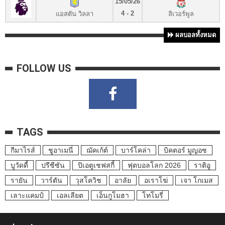
15/05/26
4 - 2
แอสตัน วิลลา
ลิเวอร์พูล
ผลบอลทั้งหมด
FOLLOW US
TAGS
กีมาไรส์
ชูอาเมนี่
ฌัคเก้ต์
บาร์โคล่า
บิคตอร์ มูญอซ
บูวัดดี้
ปรีซีซัน
ปิเอตูเชฟสกี้
ฟุตบอลโลก 2026
ราติอู
รายัน
วาร์ตัน
วุสโควิช
อาลัย
อเราโฆ่
เจา โกเมส
เลาะแคมป์
เอลเลียต
เอ็นกูโมฮา
โทโมรี่