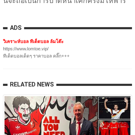
นี่จะถือเป็นการปาดหน้าเค้กครั้งมโหฬาร
ADS
วิเคราะห์บอล ทีเด็ดบอล ล้มโต๊ะ
https://www.lomtoe.vip/
ทีเด็ดบอลเด็ดๆ ราคาบอล คลิ๊ก+++
RELATED NEWS