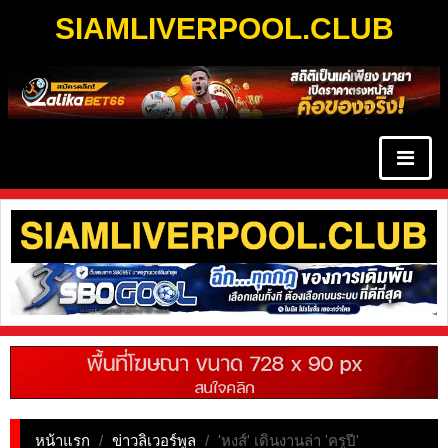
SIAMLIVERPOOL.CLUB
หน้าแรก
/
ข่าวลิเวอร์พูล
/
'หงส์' เดินงานล่า 'ครูปี'