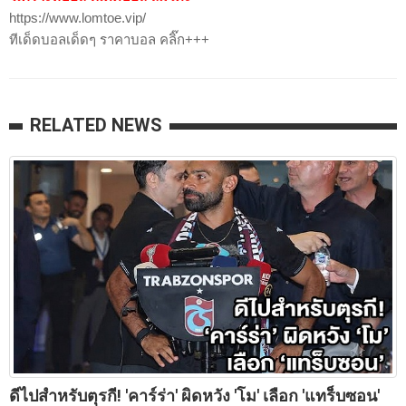
https://www.lomtoe.vip/
ทีเด็ดบอลเด็ดๆ ราคาบอล คลิ๊ก+++
RELATED NEWS
ดีไปสำหรับตุรกี! 'คาร์ร่า' ผิดหวัง 'โม' เลือก 'แทร็บซอน'