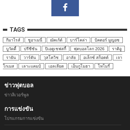
TAGS
กีมาไรส์
ชูอาเมนี่
ฌัคเก้ต์
บาร์โคล่า
บิคตอร์ มูญอซ
บูวัดดี้
ปรีซีซัน
ปิเอตูเชฟสกี้
ฟุตบอลโลก 2026
ราติอู
รายัน
วาร์ตัน
วุสโควิช
อาลัย
อเล็กซ์ สก็อตต์
เจา
โกเมส
เลาะแคมป์
เอลเลียต
เอ็นกูโมฮา
โทโมรี่
ข่าวฟุตบอล
ข่าวลิเวอร์พูล
การแข่งขัน
โปรแกรมการแข่งขัน