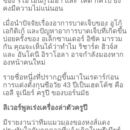
ของ ริโอ เอ็นกูโมฮา และ โคดี้ กั๊คโป ยัง
คงมีความไม่แน่นอน
เมื่อนำปัจจัยเรื่องอาการบาดเจ็บของ อูโก้
เอกิติเก้ และปัญหาอาการบาดเจ็บที่เกิดขึ้น
บ่อยครั้งของ อเล็กซานเดอร์ อิซัค มารวม
กัน คุณจะเห็นได้ว่าทำไม ริชาร์ด ฮิวจ์ส
และ อันโดนี อิราโอลา อาจกำลังมองหาก
องหน้าคนใหม่
รายชื่อหนึ่งที่ปรากฏขึ้นมาในเรดาร์ก่อน
การแต่งตั้งกุนซือวัย 43 ปีเป็นเฮดโค้ช คือ
เอลี จูเนียร์ ครูปี ของบอร์นมัธ
ลิเวอร์พูลเร่งเครื่องล่าตัวครูปี
มีรายงานว่าทีมแมวมองของหงส์แดง