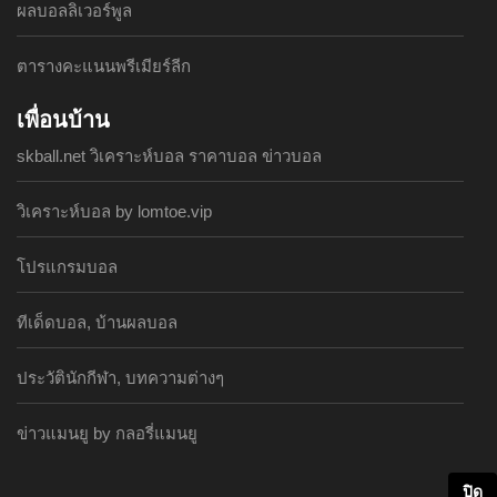
ผลบอลลิเวอร์พูล
ตารางคะแนนพรีเมียร์ลีก
เพื่อนบ้าน
skball.net วิเคราะห์บอล ราคาบอล ข่าวบอล
วิเคราะห์บอล by lomtoe.vip
โปรแกรมบอล
ทีเด็ดบอล, บ้านผลบอล
ประวัตินักกีฬา, บทความต่างๆ
ข่าวแมนยู by กลอรี่แมนยู
ปิด