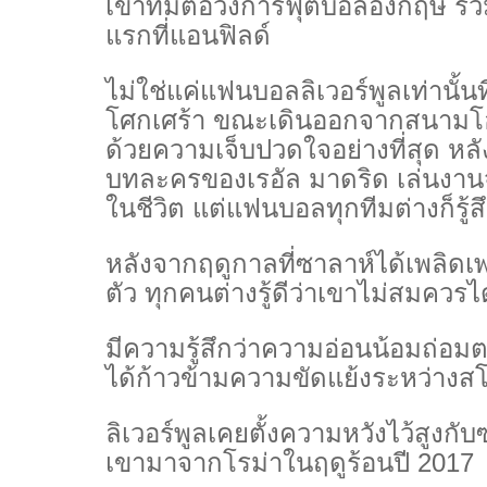
เขาที่มีต่อวงการฟุตบอลอังกฤษ ร
แรกที่แอนฟิลด์
ไม่ใช่แค่แฟนบอลลิเวอร์พูลเท่านั้นท
โศกเศร้า ขณะเดินออกจากสนามโอลิ
ด้วยความเจ็บปวดใจอย่างที่สุด หล
บทละครของเรอัล มาดริด เล่นงานจ
ในชีวิต แต่แฟนบอลทุกทีมต่างก็รู้ส
หลังจากฤดูกาลที่ซาลาห์ได้เพลิดเพลิ
ตัว ทุกคนต่างรู้ดีว่าเขาไม่สมควรได้ร
มีความรู้สึกว่าความอ่อนน้อมถ่อม
ได้ก้าวข้ามความขัดแย้งระหว่างส
ลิเวอร์พูลเคยตั้งความหวังไว้สูงก
เขามาจากโรม่าในฤดูร้อนปี 2017