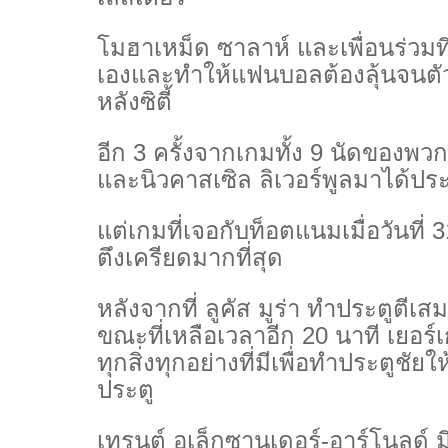
โมฮาเหม็ด ซาลาห์ และเพื่อนร่วมท
เองและทำให้แฟนบอลต้องลุ้นจนตัวโก่
หลังซิตี้
อีก 3 ครั้งจากเกมทั้ง 9 นัดของพ
และนิวคาสเซิล ลิเวอร์พูลมาได้ประต
แต่เกมที่เจอกับท็อตแนมเมื่อวันที
ตึงเครียดมากที่สุด
หลังจากที่ ลูคัส มูร่า ทำประตูตีเ
ขณะที่เหลือเวลาอีก 20 นาที เยอร์เ
ทุกสิ่งทุกอย่างที่มีเพื่อทำประตูชัย
ประตู
เทรนต์ อเล็กซานเดอร์-อาร์โนลด์ ม