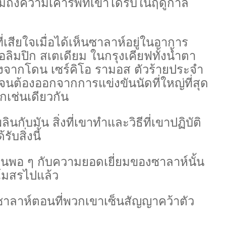
วมถึงความเคารพที่เขาได้รับในฤดูกาล
ี่เสียใจเมื่อได้เห็นซาลาห์อยู่ในอาการ
มปิก สเตเดียม ในกรุงเคียฟทั้งน้ำตา
ังจากโดน เซร์คิโอ รามอส ตัวร้ายประจำ
นต้องออกจากการแข่งขันนัดที่ใหญ่ที่สุด
ึกเช่นเดียวกัน
นกับมัน สิ่งที่เขาทำและวิธีที่เขาปฏิบัติ
ับสิ่งนี้
ตนพอ ๆ กับความยอดเยี่ยมของซาลาห์นั้น
โมสรไปแล้ว
ับซาลาห์ตอนที่พวกเขาเซ็นสัญญาคว้าตัว