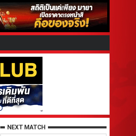
NEXT MATCH