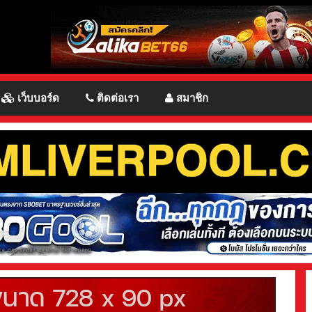
เว็บบอร์ด
ติดต่อเรา
สมาชิก