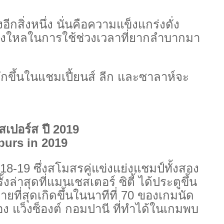
อีกสิ่งหนึ่ง นั่นคือความแข็งแกร่งดั่ง
งใหลในการใช้ช่วงเวลาที่ยากลำบากมา
รึกขึ้นในแชมเปี้ยนส์ ลีก และซาลาห์จะ
เปอร์ส ปี 2019
purs in 2019
8-19 ซึ่งสโมสรคู่แข่งแย่งแชมป์ทั้งสอง
้งล่าสุดที่แมนเชสเตอร์ ซิตี้ ได้ประตูขึ้น
ยที่สุดเกิดขึ้นในนาทีที่ 70 ของเกมนัด
ของ แว็งซ็องต์ กอมปานี ที่ทำได้ในเกมพบ