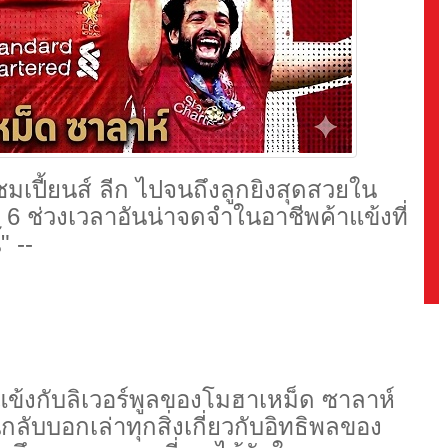
มเปี้ยนส์ ลีก ไปจนถึงลูกยิงสุดสวยใน
 6 ช่วงเวลาอันน่าจดจำในอาชีพค้าแข้งที่
 --
ค้าแข้งกับลิเวอร์พูลของโมฮาเหม็ด ซาลาห์
้นกลับบอกเล่าทุกสิ่งเกี่ยวกับอิทธิพลของ