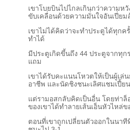
เขาโบยบินไปไกลเกินกว่าความหวัง
ขับเคลื่อนด้วยความมั่นใจอันเปี่ยม
เขาไม่ได้คิดว่าจะทำประตูได้ทุกครั้ง
ทำได้
มีประตูเกิดขึ้นถึง 44 ประตูจากทุ
แถม
เขาได้รับคะแนนโหวตให้เป็นผู้เล
อาชีพ และนัดชิงชนะเลิศแชมเปี้ยนส
แต่รามอสกลับคิดเป็นอื่น โดยท่า
ของเขาได้ทำลายเส้นเอ็นหัวไหล่ข
ตอนที่เขาถูกเปลี่ยนตัวออกในนาทีที่
ชนะไป 3-1