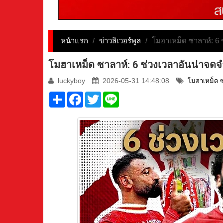
หน้าแรก
/
ข่าวลิเวอร์พูล
/
โมฮาเหม็ด ซาลาห์: 6 
โมฮาเหม็ด ซาลาห์: 6 ช่วงเวลาอันน่าจดจ
luckyboy
2026-05-31 14:48:08
โมฮาเหม็ด 
Share
Facebook
Twitter
Line