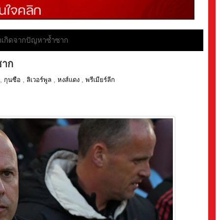
ล่าเกิดจากปัญหาซ้ำซาก
ซาก
,
,
,
,
กุนซือ
ลิเวอร์พูล
หงส์แดง
พรีเมียร์ลีก