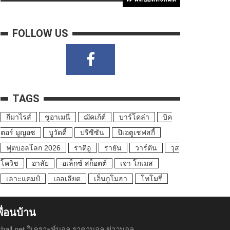
FOLLOW US
TAGS
กีมาไรส์
ชูอาเมนี่
ฌัคเก้ต์
บาร์โคล่า
บิค
ตอร์ มูญอซ
บูวัดดี้
ปรีซีซัน
ปิเอตูเชฟสกี้
ฟุตบอลโลก 2026
ราติอู
รายัน
วาร์ตัน
วุส
โควิช
อาลัย
อเล็กซ์ สก็อตต์
เจา โกเมส
เลาะแคมป์
เอลเลียต
เอ็นกูโมฮา
โทโมรี่
พื่อนบ้าน
kball.net วิเคราะห์บอล ราคาบอล ข่าวบอล