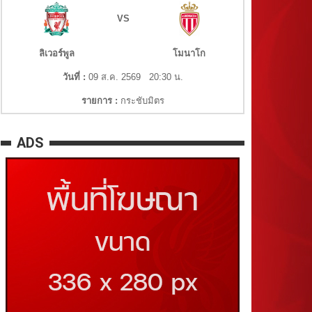
VS
ลิเวอร์พูล
โมนาโก
วันที่ :
09 ส.ค. 2569 20:30 น.
รายการ :
กระชับมิตร
ADS