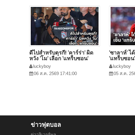
ดีไปสำหรับตุรกี! 'คาร์ร่า' ผิด
'ซาลาห์' ได
หวัง 'โม' เลือก 'แทร็บซอน'
'แทร็บซอน' 
luckyboy
luckyboy
06 ส.ค. 2569 17:41:00
05 ส.ค. 25
ข่าวฟุตบอล
ข่าวลิเวอร์พูล