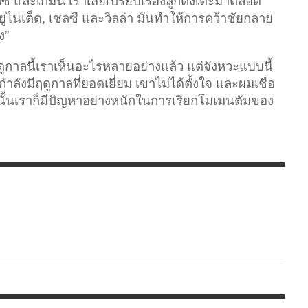
ซี และเกมนี้ เราเสียเปรียบเรื่องลูกตั้งเตะมาตลอด
 ยูไนเต็ด, เชลซี และวิลล่า มันทำให้การคว้าชัยกลาย
ง”
าฤดูกาลนี้เราเห็นอะไรหลายอย่างแล้ว แต่จังหวะแบบนี้
ลังมีฤดูกาลที่ยอดเยี่ยม เขาไม่ได้ตั้งใจ และผมเชื่อ
ากนั้นเราก็มีปัญหาอย่างหนักในการเรียกโมเมนตัมของ