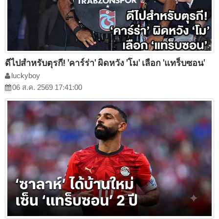
ดีไปสำหรับตุรกี! 'คาร์ร่า' ผิดหวัง 'โม' เลือก 'แทร็บซอน'
luckyboy
06 ส.ค. 2569 17:41:00