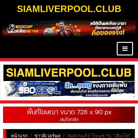
SIAMLIVERPOOL.CLUB
หน้าแรก
/
ข่าวลิเวอร์พูล
/
สมควรแล้ว! โกเมซ รับ "เสียงโห่"