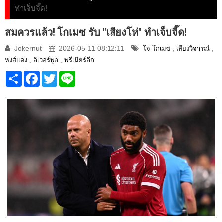
ทำเจ็บจี๊ด!
สมควรแล้ว! โกเมซ รับ "เสียงโห่" ทำเจ็บจี๊ด!
Jokernut
2026-05-11 08:12:11
,
,
โจ โกเมซ
เสียงวิจารณ์
,
,
หงส์แดง
ลิเวอร์พูล
พรีเมียร์ลีก
Share
Facebook
Twitter
Line