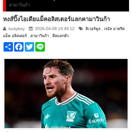
คามาวินก้า
หงส์ปิ๊งไอเดียแม็คอลิสเตอร์แลกคามาวินก้า
luckyboy
2026-04-08 19:49:12
,
,
ลิเวอร์พูล
เรอัล มาดริด
,
,
แม็ค อลิสเตอร์
คามาวินก้า
ดีลแลกตัว
Share
Facebook
Twitter
Line