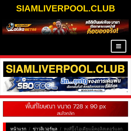
SIAMLIVERPOOL.CLUB
หน้าแรก
/
ข่าวลิเวอร์พูล
/
หงส์ปิ๊งไอเดียแม็คอลิสเตอร์แลก