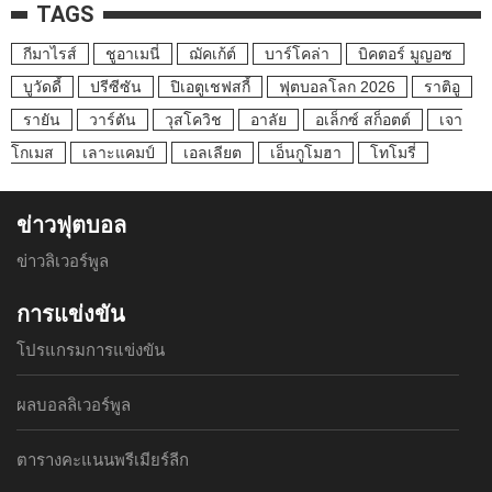
TAGS
กีมาไรส์
ชูอาเมนี่
ฌัคเก้ต์
บาร์โคล่า
บิคตอร์ มูญอซ
บูวัดดี้
ปรีซีซัน
ปิเอตูเชฟสกี้
ฟุตบอลโลก 2026
ราติอู
รายัน
วาร์ตัน
วุสโควิช
อาลัย
อเล็กซ์ สก็อตต์
เจา
โกเมส
เลาะแคมป์
เอลเลียต
เอ็นกูโมฮา
โทโมรี่
ข่าวฟุตบอล
ข่าวลิเวอร์พูล
การแข่งขัน
โปรแกรมการแข่งขัน
ผลบอลลิเวอร์พูล
ตารางคะแนนพรีเมียร์ลีก