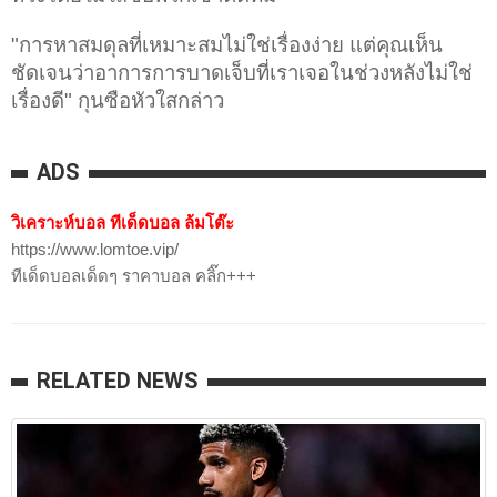
"การหาสมดุลที่เหมาะสมไม่ใช่เรื่องง่าย แต่คุณเห็น
ชัดเจนว่าอาการการบาดเจ็บที่เราเจอในช่วงหลังไม่ใช่
เรื่องดี" กุนซือหัวใสกล่าว
ADS
วิเคราะห์บอล ทีเด็ดบอล ล้มโต๊ะ
https://www.lomtoe.vip/
ทีเด็ดบอลเด็ดๆ ราคาบอล คลิ๊ก+++
RELATED NEWS