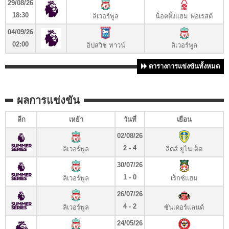
29/08/26
18:30
ลิเวอร์พูล
น็อตติ้งแฮม ฟอเรสต์
04/09/26
02:00
อิปสวิช ทาวน์
ลิเวอร์พูล
ตารางการแข่งขันทั้งหมด
ผลการแข่งขัน
ลีก
เหย้า
วันที่
เยือน
02/08/26
2 - 4
ลิเวอร์พูล
ลีดส์ ยูไนเต็ด
30/07/26
1 - 0
ลิเวอร์พูล
เร็กซ์แฮม
26/07/26
4 - 2
ลิเวอร์พูล
ซันเดอร์แลนด์
24/05/26