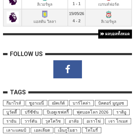
1 - 1
ลิเวอร์พูล
เบรนท์ฟอร์ด
15/05/26
4 - 2
แอสตัน วิลลา
ลิเวอร์พูล
ผลบอลทั้งหมด
FOLLOW US
TAGS
กีมาไรส์
ชูอาเมนี่
ฌัคเก้ต์
บาร์โคล่า
บิคตอร์ มูญอซ
บูวัดดี้
ปรีซีซัน
ปิเอตูเชฟสกี้
ฟุตบอลโลก 2026
ราติอู
รายัน
วาร์ตัน
วุสโควิช
อาลัย
อเราโฆ่
เจา โกเมส
เลาะแคมป์
เอลเลียต
เอ็นกูโมฮา
โทโมรี่