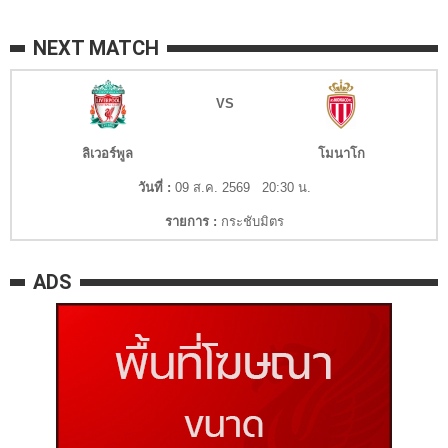
NEXT MATCH
VS
ลิเวอร์พูล
โมนาโก
วันที่ :
09 ส.ค. 2569 20:30 น.
รายการ :
กระชับมิตร
ADS