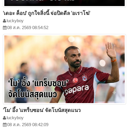
'เดอะ ค็อป' ถูกใจสิ่งนี้ จ่อปิดดีล 'อเราโฆ่'
luckyboy
08 ส.ค. 2569 08:54:52
'โม' อึ้ง 'แทร็บซอน' จัดโบนัสสุดแนว
luckyboy
08 ส.ค. 2569 08:42:09