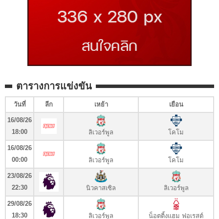
ตารางการแข่งขัน
วันที่
ลีก
เหย้า
เยือน
16/08/26
18:00
ลิเวอร์พูล
โคโม
16/08/26
00:00
ลิเวอร์พูล
โคโม
23/08/26
22:30
นิวคาสเซิล
ลิเวอร์พูล
29/08/26
18:30
ลิเวอร์พูล
น็อตติ้งแฮม ฟอเรสต์