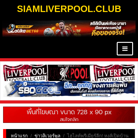
SIAMLIVERPOOL.CLUB
หน้าแรก
/
ข่าวลิเวอร์พูล
/
ไฮไลท์พรีเมียร์ลีก! หงส์เปิดบ้าน