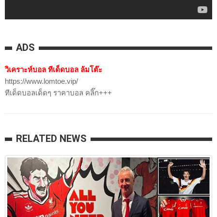
ADS
วิเคราะห์บอล ทีเด็ดบอล ล้มโต๊ะ
https://www.lomtoe.vip/
ทีเด็ดบอลเด็ดๆ ราคาบอล คลิ๊ก+++
RELATED NEWS