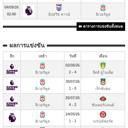
04/09/26
02:00
อิปสวิช ทาวน์
ลิเวอร์พูล
ตารางการแข่งขันทั้งหมด
ผลการแข่งขัน
ลีก
เหย้า
วันที่
เยือน
02/08/26
2 - 4
ลิเวอร์พูล
ลีดส์ ยูไนเต็ด
30/07/26
1 - 0
ลิเวอร์พูล
เร็กซ์แฮม
26/07/26
4 - 2
ลิเวอร์พูล
ซันเดอร์แลนด์
24/05/26
1 - 1
ลิเวอร์พูล
เบรนท์ฟอร์ด