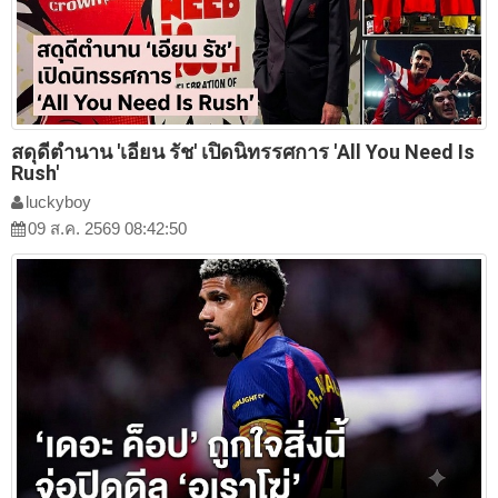
สดุดีตำนาน 'เอียน รัช' เปิดนิทรรศการ 'All You Need Is
Rush'
luckyboy
09 ส.ค. 2569 08:42:50