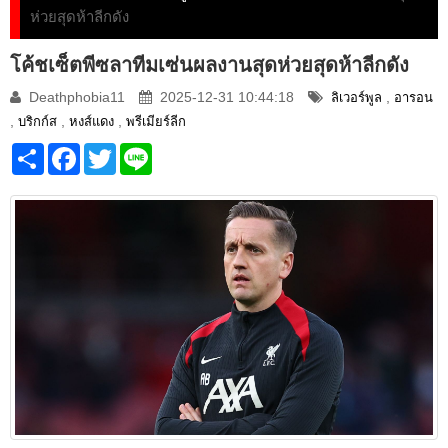
ห่วยสุดห้าลีกดัง
โค้ชเซ็ตพีซลาทีมเซ่นผลงานสุดห่วยสุดห้าลีกดัง
Deathphobia11
2025-12-31 10:44:18
,
ลิเวอร์พูล
อารอน
,
,
,
บริกก์ส
หงส์แดง
พรีเมียร์ลีก
Share
Facebook
Twitter
Line