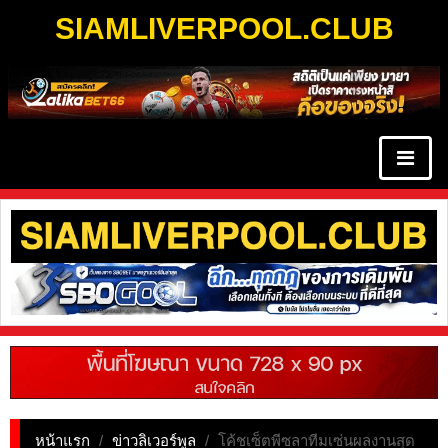
SIAMLIVERPOOL.CLUB
หน้าแรก
/
ข่าวลิเวอร์พูล
/
โค้ชเซ็ตพีซลาทีมเซ่นผลงานสุด