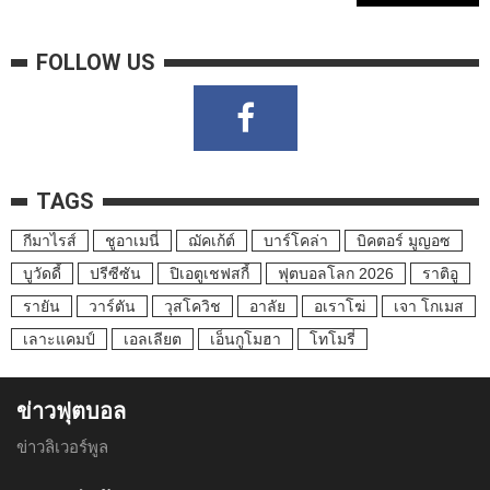
FOLLOW US
TAGS
กีมาไรส์
ชูอาเมนี่
ฌัคเก้ต์
บาร์โคล่า
บิคตอร์ มูญอซ
บูวัดดี้
ปรีซีซัน
ปิเอตูเชฟสกี้
ฟุตบอลโลก 2026
ราติอู
รายัน
วาร์ตัน
วุสโควิช
อาลัย
อเราโฆ่
เจา โกเมส
เลาะแคมป์
เอลเลียต
เอ็นกูโมฮา
โทโมรี่
ข่าวฟุตบอล
ข่าวลิเวอร์พูล