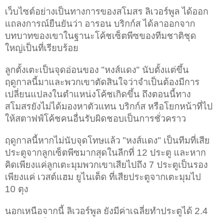
เว็บไซต์อย่างเป็นทางการของสโมสร ลิเวอร์พูล ได้ออก
แถลงการณ์ยืนยันว่า อารอน บริกก์ส ได้ลาออกจาก
บทบาทของเขาในฐานะโค้ชเซ็ตพีซของทีมชาติชุด
ใหญ่เป็นที่เรียบร้อย
ลูกตั้งเตะเป็นจุดอ่อนของ "หงส์แดง" นับตั้งแต่ขึ้น
ฤดูกาลนี้มาและพวกเขาตัดสินใจว่าจำเป็นต้องมีการ
เปลี่ยนแปลงในตำแหน่งโค้ชเกิดขึ้น ถึงตอนนี้
ทาง
สโมสรยังไม่ได้มองหาตัวแทน บริกก์ส หรือโยกหน้าที่ไป
ให้สตาฟฟ์โค้ชคนอื่นรับผิดชอบเป็นการชั่วคราว
ฤดูกาลนี้หากไม่นับจุดโทษแล้ว "หงส์แดง" เป็นทีมที่เสีย
ประตูจากลูกเซ็ตพีซมากสุดในลีกที่ 12 ประตู และหาก
คิดเพียงแค่ลูกเตะมุมพวกเขาเสียไปถึง 7 ประตูเป็นรอง
เพียงแค่ เวสต์แฮม ยูไนเต็ด ที่เสียประตูจากเตะมุมไป
10 ตุง
นอกเหนือจากนี้ ลิเวอร์พูล ยังมีค่าเฉลี่ยทำประตูได้ 2.4