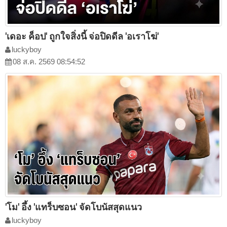
'เดอะ ค็อป' ถูกใจสิ่งนี้ จ่อปิดดีล 'อเราโฆ่'
luckyboy
08 ส.ค. 2569 08:54:52
'โม' อึ้ง 'แทร็บซอน' จัดโบนัสสุดแนว
luckyboy