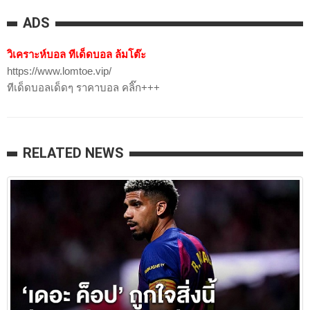
ADS
วิเคราะห์บอล ทีเด็ดบอล ล้มโต๊ะ
https://www.lomtoe.vip/
ทีเด็ดบอลเด็ดๆ ราคาบอล คลิ๊ก+++
RELATED NEWS