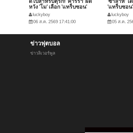
ดีไปสำหรับตุรกี! 'คาร์ร่า' ผิด
'ซาลาห์' ได
หวัง 'โม' เลือก 'แทร็บซอน'
'แทร็บซอน' 
luckyboy
luckyboy
06 ส.ค. 2569 17:41:00
05 ส.ค. 25
ข่าวฟุตบอล
ข่าวลิเวอร์พูล