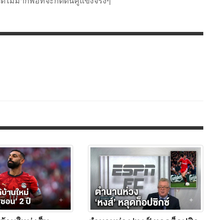
งแต่ไม่มากพอที่จะกดดันคู่แข่งจริงๆ"