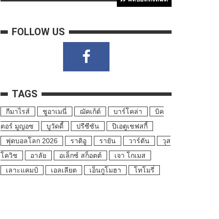
FOLLOW US
TAGS
กีมาไรส์
ชูอาเมนี่
ฌัคเก้ต์
บาร์โคล่า
บิค
ตอร์ มูญอซ
บูวัดดี้
ปรีซีซัน
ปิเอตูเชฟสกี้
ฟุตบอลโลก 2026
ราติอู
รายัน
วาร์ตัน
วุส
โควิช
อาลัย
อเล็กซ์ สก็อตต์
เจา โกเมส
เลาะแคมป์
เอลเลียต
เอ็นกูโมฮา
โทโมรี่