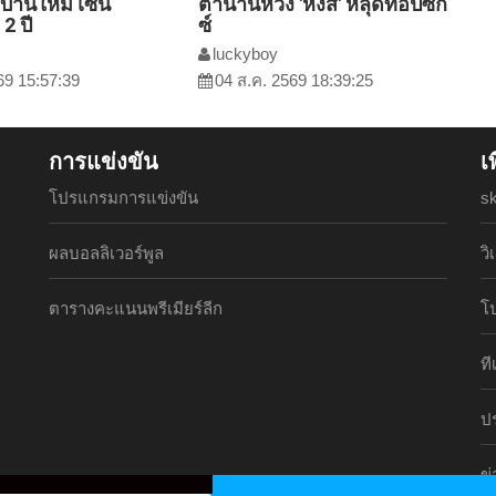
้บ้านใหม่ เซ็น
ตำนานห่วง 'หงส์' หลุดท็อปซิก
2 ปี
ซ์
luckyboy
69 15:57:39
04 ส.ค. 2569 18:39:25
การแข่งขัน
เ
โปรแกรมการแข่งขัน
s
ผลบอลลิเวอร์พูล
วิ
ตารางคะแนนพรีเมียร์ลีก
โ
ท
ปร
ข่