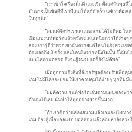
"เราเข้าใจเรื่องนั้นดี และเริ่มตั้งแต่วันพุธ
มันอาจเป็นข้อดีที่เรามีเกมให้แก้ตัวเร็ว แต่เราต้อง
ในทุกนัด"
"ผมแค่คิดว่าเราเล่นนอกเกมได้ไม่ดีพอ ในค
เยือนเบรนท์ฟอร์ดแล้วหวังจะเล่นเหนือกว่าได้ง่ายๆ 
สอง เรารู้ดีว่าพวกเขาอันตรายแค่ไหนในจังหวะเซตพี
ต้องเจอถึง 3 ครั้ง และโดนยิงจากหนึ่งในนั้น ซึ่งมั
แบบไล่ตามตลอด ถึงจะสู้จนจบแต่ก็ยังไม่ดีพอ"
เมื่อถูกถามถึงสิ่งที่ลิเวอร์พูลต้องปรับเพื่อ
เกม ไม่มีใครจะยอมให้เราควบคุมได้ง่ายๆ ทุกทีมมีแ
"ผมคิดว่าเบรนท์ฟอร์ดเล่นตามแผนของพว
ตัวเองได้เลย นั่นทำให้ทุกอย่างยากขึ้นมาก"
"ถ้าเราคิดว่าแค่ลงสนามแล้วเกมจะเปิดทางให
เกม ต้องสู้เพื่อบอลแรก บอลสอง แล้วค่อยหาจังหว