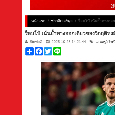
หน้าแรก
/
ข่าวลิเวอร์พูล
/
ร็อบโบ้ เน้นย้ำทางออก
ร็อบโบ้ เน้นย้ำทางออกเดียวของวิกฤติหงส
StevieG
2025-10-28 14:21:44
แอนดรูว์ โรเบ
Share
Facebook
Twitter
Line