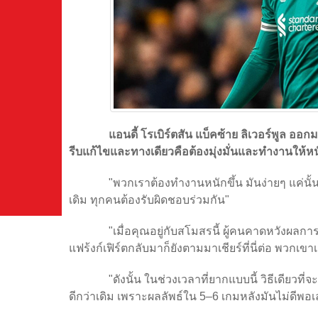
แอนดี้ โรเบิร์ตสัน แบ็คซ้าย ลิเวอร์พูล ออกมาใ
รีบแก้ไขและทางเดียวคือต้องมุ่งมั่นและทำงานให้หน
"พวกเราต้องทำงานหนักขึ้น มันง่ายๆ แค่นั
เดิม ทุกคนต้องรับผิดชอบร่วมกัน"
"เมื่อคุณอยู่กับสโมสรนี้ ผู้คนคาดหวังผลกา
แฟร้งก์เฟิร์ตกลับมาก็ยังตามมาเชียร์ที่นี่ต่อ พวกเ
"ดังนั้น ในช่วงเวลาที่ยากแบบนี้ วิธีเดียวที
ดีกว่าเดิม เพราะผลลัพธ์ใน 5–6 เกมหลังมันไม่ดีพอเ