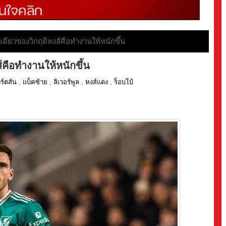
เดียวของวิกฤติหงส์คือทำงานให้หนักขึ้น
์คือทำงานให้หนักขึ้น
,
,
,
,
ิร์ตสัน
แบ็คซ้าย
ลิเวอร์พูล
หงส์แดง
ร็อบโบ้