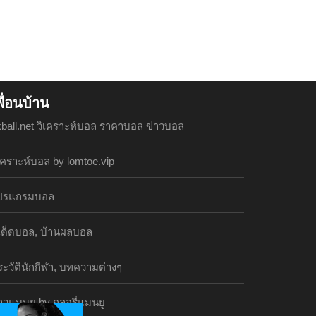
พื่อนบ้าน
kball.net วิเคราะห์บอล ราคาบอล ข่าวบอล
เคราะห์บอล by lomtoe.vip
ปรแกรมบอล
ีเด็ดบอล, บ้านผลบอล
ะวัตินักกีฬา, บทความต่างๆ
าวแมนยู by กลอรี่แมนยู