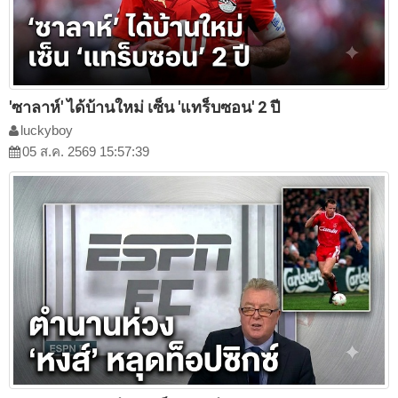
'ซาลาห์' ได้บ้านใหม่ เซ็น 'แทร็บซอน' 2 ปี
luckyboy
05 ส.ค. 2569 15:57:39