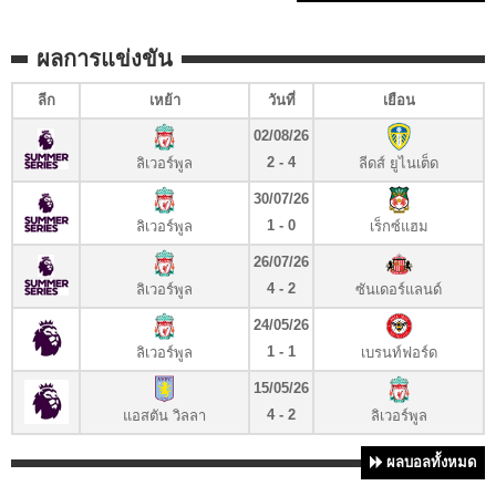
ผลการแข่งขัน
ลีก
เหย้า
วันที่
เยือน
02/08/26
2 - 4
ลิเวอร์พูล
ลีดส์ ยูไนเต็ด
30/07/26
1 - 0
ลิเวอร์พูล
เร็กซ์แฮม
26/07/26
4 - 2
ลิเวอร์พูล
ซันเดอร์แลนด์
24/05/26
1 - 1
ลิเวอร์พูล
เบรนท์ฟอร์ด
15/05/26
4 - 2
แอสตัน วิลลา
ลิเวอร์พูล
ผลบอลทั้งหมด