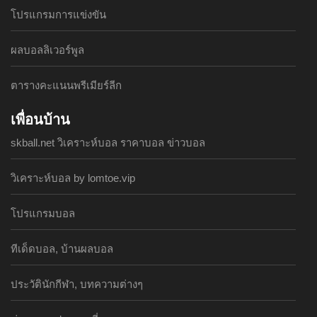
โปรแกรมการแข่งขัน
ผลบอลลิเวอร์พูล
ตารางคะแนนพรีเมียร์ลีก
เพื่อนบ้าน
skball.net วิเคราะห์บอล ราคาบอล ข่าวบอล
วิเคราะห์บอล by lomtoe.vip
โปรแกรมบอล
ทีเด็ดบอล, บ้านผลบอล
ประวัตินักกีฬา, บทความต่างๆ