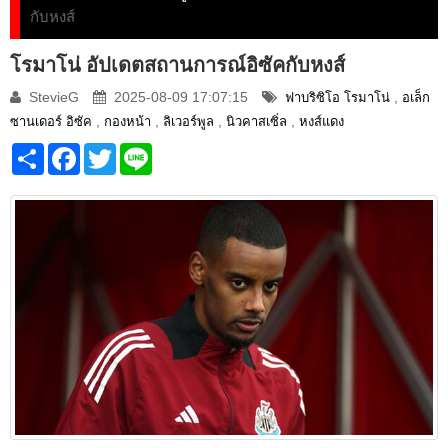
กับหงส์
โรมาโน่ อัปเดตสถานการณ์อิซัคกับหงส์
StevieG
2025-08-09 17:07:15
,
ฟาบริซิโอ โรมาโน่
อเล็ก
,
,
,
,
ซานเดอร์ อิซัค
กองหน้า
ลิเวอร์พูล
นิวคาสเซิ่ล
หงส์แดง
Share
Facebook
Twitter
Line