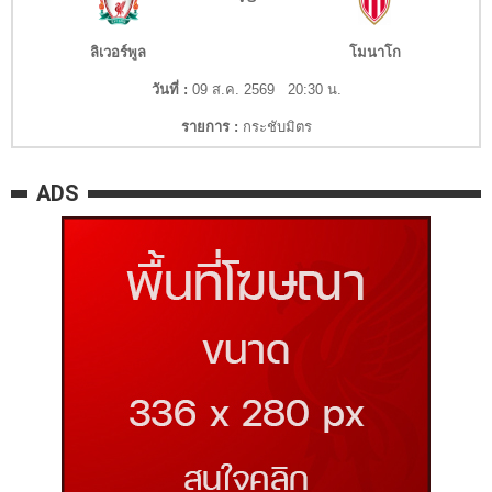
ลิเวอร์พูล
โมนาโก
วันที่ :
09 ส.ค. 2569 20:30 น.
รายการ :
กระชับมิตร
ADS