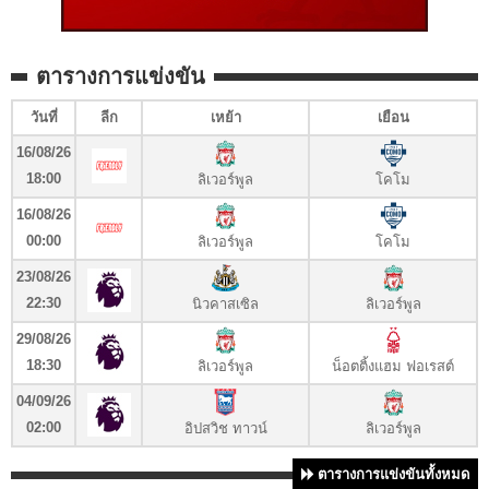
ตารางการแข่งขัน
วันที่
ลีก
เหย้า
เยือน
16/08/26
18:00
ลิเวอร์พูล
โคโม
16/08/26
00:00
ลิเวอร์พูล
โคโม
23/08/26
22:30
นิวคาสเซิล
ลิเวอร์พูล
29/08/26
18:30
ลิเวอร์พูล
น็อตติ้งแฮม ฟอเรสต์
04/09/26
02:00
อิปสวิช ทาวน์
ลิเวอร์พูล
ตารางการแข่งขันทั้งหมด