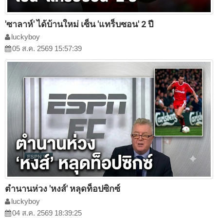
'ซาลาห์' ได้บ้านใหม่ เซ็น 'แทร็บซอน' 2 ปี
luckyboy
05 ส.ค. 2569 15:57:39
ตำนานห่วง 'หงส์' หลุดท็อปซิกซ์
luckyboy
04 ส.ค. 2569 18:39:25