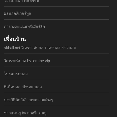
โปรแกรมการแข่งขัน
ผลบอลลิเวอร์พูล
ตารางคะแนนพรีเมียร์ลีก
เพื่อนบ้าน
skball.net วิเคราะห์บอล ราคาบอล ข่าวบอล
วิเคราะห์บอล by lomtoe.vip
โปรแกรมบอล
ทีเด็ดบอล, บ้านผลบอล
ประวัตินักกีฬา, บทความต่างๆ
ข่าวแมนยู by กลอรี่แมนยู