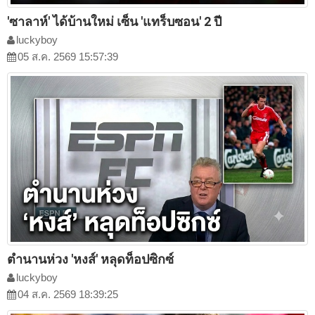
'ซาลาห์' ได้บ้านใหม่ เซ็น 'แทร็บซอน' 2 ปี
luckyboy
05 ส.ค. 2569 15:57:39
ตำนานห่วง 'หงส์' หลุดท็อปซิกซ์
luckyboy
04 ส.ค. 2569 18:39:25