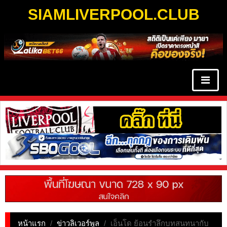
SIAMLIVERPOOL.CLUB
หน้าแรก
/
ข่าวลิเวอร์พูล
/
เอ็นโด ย้อนรำลึกบทสนทนากับ