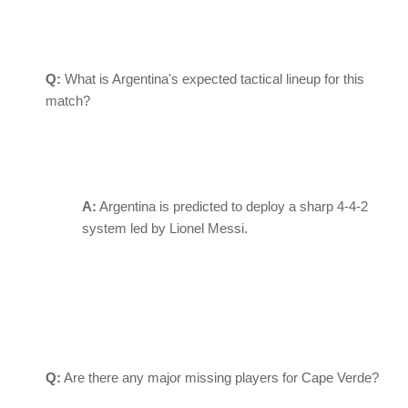
Q:
What is Argentina's expected tactical lineup for this
match?
A:
Argentina is predicted to deploy a sharp 4-4-2
system led by Lionel Messi.
Q:
Are there any major missing players for Cape Verde?