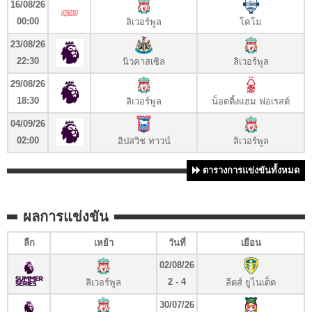
16/08/26
00:00
ลิเวอร์พูล
โคโม
23/08/26
22:30
นิวคาสเซิล
ลิเวอร์พูล
29/08/26
18:30
ลิเวอร์พูล
น็อตติ้งแฮม ฟอเรสต์
04/09/26
02:00
อิปสวิช ทาวน์
ลิเวอร์พูล
ตารางการแข่งขันทั้งหมด
ผลการแข่งขัน
ลีก
เหย้า
วันที่
เยือน
02/08/26
2 - 4
ลิเวอร์พูล
ลีดส์ ยูไนเต็ด
30/07/26