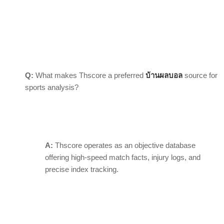
Q:
What makes Thscore a preferred
บ้านผลบอล
source for
sports analysis?
A:
Thscore operates as an objective database
offering high-speed match facts, injury logs, and
precise index tracking.