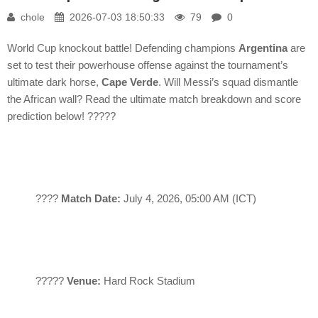
chole
2026-07-03 18:50:33
79
0
World Cup knockout battle! Defending champions
Argentina
are
set to test their powerhouse offense against the tournament’s
ultimate dark horse,
Cape Verde
. Will Messi’s squad dismantle
the African wall? Read the ultimate match breakdown and score
prediction below! ?????
????
Match Date:
July 4, 2026, 05:00 AM (ICT)
?????
Venue:
Hard Rock Stadium