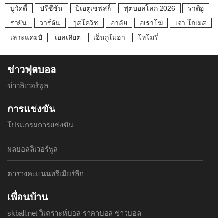
บูวัดดี้
ปรีซีซัน
ปิเอตูเชฟสกี้
ฟุตบอลโลก 2026
ราติอู
รายัน
วาร์ตัน
วุสโควิช
อาลัย
อเราโฆ่
เจา โกเมส
เลาะแคมป์
เอลเลียต
เอ็นกูโมฮา
โทโมรี่
ข่าวฟุตบอล
ข่าวลิเวอร์พูล
การแข่งขัน
โปรแกรมการแข่งขัน
ผลบอลลิเวอร์พูล
ตารางคะแนนพรีเมียร์ลีก
เพื่อนบ้าน
skball.net วิเคราะห์บอล ราคาบอล ข่าวบอล