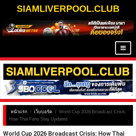
SIAMLIVERPOOL.CLUB
หน้าแรก
/
เว็บบอร์ด
/
World Cup 2026 Broadcast Crisis:
How Thai Fans Stay Updated
World Cup 2026 Broadcast Crisis: How Thai