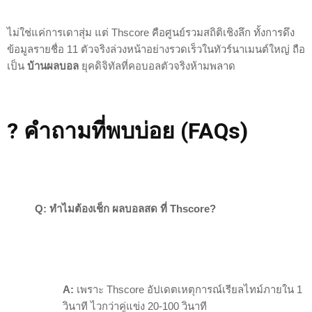
ไม่ใช่แค่การเดาสุ่ม แต่ Thscore คือศูนย์รวมสถิติเชิงลึก ทั้งการดึง
ข้อมูลรายชื่อ 11 ตัวจริงล่วงหน้าอย่างรวดเร็วในทัวร์นาเมนต์ใหญ่ ถือ
เป็น
บ้านผลบอล
ยุคดิจิทัลที่คอบอลตัวจริงห้ามพลาด
? คำถามที่พบบ่อย (FAQs)
Q: ทำไมต้องเช็ก ผลบอลสด ที่ Thscore?
A:
เพราะ Thscore อัปเดตเหตุการณ์เรียลไทม์ภายใน 1
วินาที ไวกว่าคู่แข่ง 20-100 วินาที