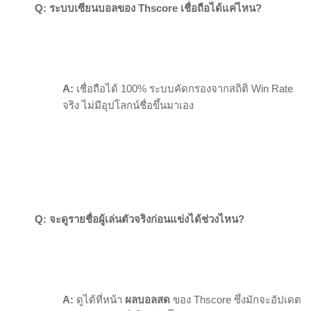
Q: ระบบเซียนบอลของ Thscore เชื่อถือได้แค่ไหน?
A:
เชื่อถือได้ 100% ระบบคัดกรองจากสถิติ Win Rate
จริง ไม่มีอุปโลกน์ชื่อขึ้นมาเอง
Q: จะดูรายชื่อผู้เล่นตัวจริงก่อนแข่งได้ช่วงไหน?
A:
ดูได้ที่หน้า
ผลบอลสด
ของ Thscore ซึ่งมักจะอัปเดต