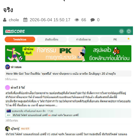
จริง
chole
2026-06-04 15:50:17
66
0