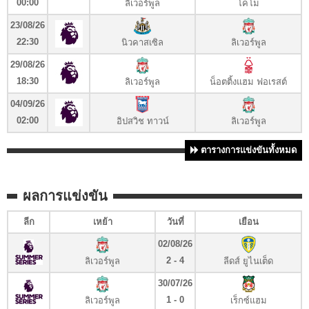
00:00
ลิเวอร์พูล
โคโม
23/08/26
22:30
นิวคาสเซิล
ลิเวอร์พูล
29/08/26
18:30
ลิเวอร์พูล
น็อตติ้งแฮม ฟอเรสต์
04/09/26
02:00
อิปสวิช ทาวน์
ลิเวอร์พูล
ตารางการแข่งขันทั้งหมด
ผลการแข่งขัน
ลีก
เหย้า
วันที่
เยือน
02/08/26
2 - 4
ลิเวอร์พูล
ลีดส์ ยูไนเต็ด
30/07/26
1 - 0
ลิเวอร์พูล
เร็กซ์แฮม