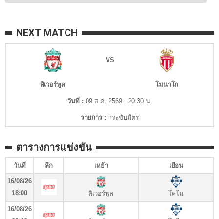
NEXT MATCH
VS
ลิเวอร์พูล
โมนาโก
วันที่ :
09 ส.ค. 2569 20:30 น.
รายการ :
กระชับมิตร
ตารางการแข่งขัน
วันที่
ลีก
เหย้า
เยือน
16/08/26
18:00
ลิเวอร์พูล
โคโม
16/08/26