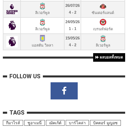
26/07/26
4 - 2
ลิเวอร์พูล
ซันเดอร์แลนด์
24/05/26
1 - 1
ลิเวอร์พูล
เบรนท์ฟอร์ด
15/05/26
4 - 2
แอสตัน วิลลา
ลิเวอร์พูล
ผลบอลทั้งหมด
FOLLOW US
TAGS
กีมาไรส์
ชูอาเมนี่
ฌัคเก้ต์
บาร์โคล่า
บิคตอร์ มูญอซ