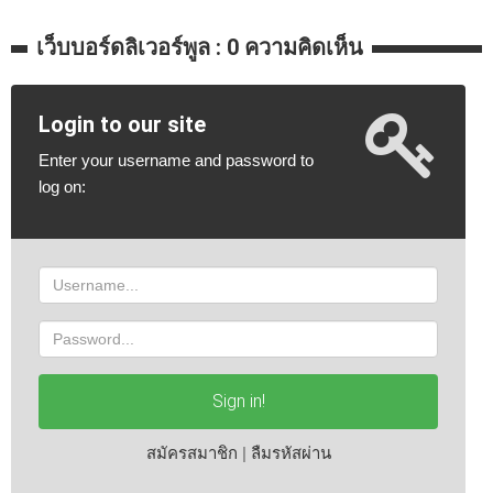
เว็บบอร์ดลิเวอร์พูล : 0 ความคิดเห็น
Login to our site
Enter your username and password to
log on:
Username
Password
Sign in!
สมัครสมาชิก
|
ลืมรหัสผ่าน