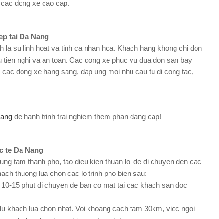
c cac dong xe cao cap.
ep tai Da Nang
nh la su linh hoat va tinh ca nhan hoa. Khach hang khong chi don
u tien nghi va an toan. Cac dong xe phuc vu dua don san bay
n cac dong xe hang sang, dap ung moi nhu cau tu di cong tac,
Nang
de hanh trinh trai nghiem them phan dang cap!
oc te Da Nang
ung tam thanh pho, tao dieu kien thuan loi de di chuyen den cac
ach thuong lua chon cac lo trinh pho bien sau:
 10-15 phut di chuyen de ban co mat tai cac khach san doc
du khach lua chon nhat. Voi khoang cach tam 30km, viec ngoi