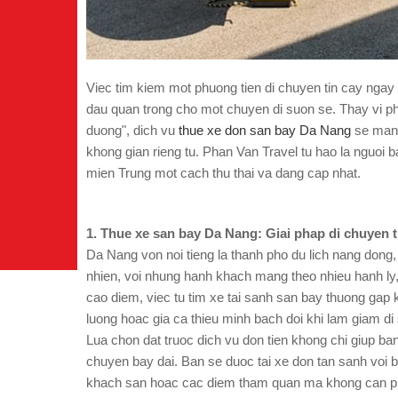
Viec tim kiem mot phuong tien di chuyen tin cay ngay
dau quan trong cho mot chuyen di suon se. Thay vi phai
duong", dich vu
thue xe don san bay Da Nang
se mang
khong gian rieng tu. Phan Van Travel tu hao la nguoi 
mien Trung mot cach thu thai va dang cap nhat.
1. Thue xe san bay Da Nang: Giai phap di chuyen
Da Nang von noi tieng la thanh pho du lich nang dong
nhien, voi nhung hanh khach mang theo nhieu hanh ly,
cao diem, viec tu tim xe tai sanh san bay thuong gap k
luong hoac gia ca thieu minh bach doi khi lam giam d
Lua chon dat truoc dich vu don tien khong chi giup b
chuyen bay dai. Ban se duoc tai xe don tan sanh voi b
khach san hoac cac diem tham quan ma khong can phai 