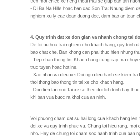
tren mot chiec xe rieng thoai mai se giup ban tan hu
- Di Ba Na Hills hoac ban dao Son Tra: Nhung diem den
nghiem xu ly cac doan duong doc, dam bao an toan c
4. Quy trinh dat xe don gian va nhanh chong tai do
De toi uu hoa trai nghiem cho khach hang, quy trinh da
bao chat che. Ban khong can phai thuc hien nhung thu 
- Tiep nhan thong tin: Khach hang cung cap ma chuyen
truc tuyen hoac hotline.
- Xac nhan va dieu xe: Doi ngu dieu hanh se kiem tra 
thoi thong bao thong tin tai xe cho khach hang.
- Don tien tan noi: Tai xe se theo doi lich trinh bay t
khi ban vua buoc ra khoi cua an ninh.
Voi phuong cham dat su hai long cua khach hang len
doi xe va quy trinh phuc vu. Chung toi hieu rang, moi
nho. Hay de chung toi cham soc hanh trinh cua ban ng