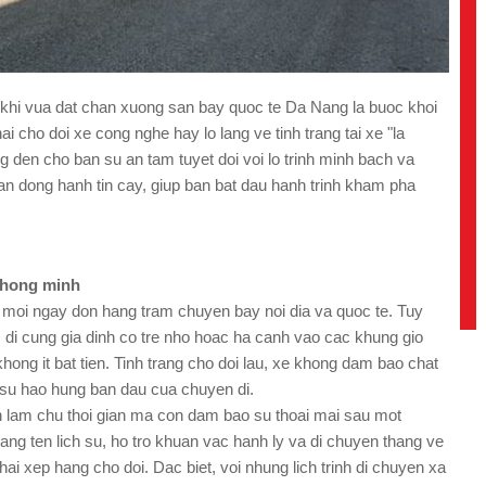
 khi vua dat chan xuong san bay quoc te Da Nang la buoc khoi
 cho doi xe cong nghe hay lo lang ve tinh trang tai xe "la
 den cho ban su an tam tuyet doi voi lo trinh minh bach va
ban dong hanh tin cay, giup ban bat dau hanh trinh kham pha
 thong minh
, moi ngay don hang tram chuyen bay noi dia va quoc te. Tuy
 di cung gia dinh co tre nho hoac ha canh vao cac khung gio
hong it bat tien. Tinh trang cho doi lau, xe khong dam bao chat
i su hao hung ban dau cua chuyen di.
an lam chu thoi gian ma con dam bao su thoai mai sau mot
ang ten lich su, ho tro khuan vac hanh ly va di chuyen thang ve
xep hang cho doi. Dac biet, voi nhung lich trinh di chuyen xa