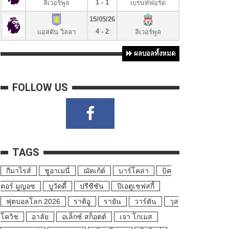
1 - 1
ลิเวอร์พูล
เบรนท์ฟอร์ด
15/05/26
4 - 2
แอสตัน วิลลา
ลิเวอร์พูล
ผลบอลทั้งหมด
FOLLOW US
TAGS
กีมาไรส์
ชูอาเมนี่
ฌัคเก้ต์
บาร์โคล่า
บิค
ตอร์ มูญอซ
บูวัดดี้
ปรีซีซัน
ปิเอตูเชฟสกี้
ฟุตบอลโลก 2026
ราติอู
รายัน
วาร์ตัน
วุส
โควิช
อาลัย
อเล็กซ์ สก็อตต์
เจา โกเมส