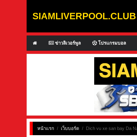
SIAMLIVERPOOL.CLUB
ข่าวลิเวอร์พูล
โปรแกรมบอล
หน้าแรก
/
เว็บบอร์ด
/
Dich vu xe san bay Da Nan