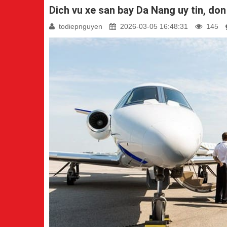
Dich vu xe san bay Da Nang uy tin, don
todiepnguyen
2026-03-05 16:48:31
145