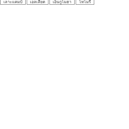
เลาะแคมป์
เอลเลียต
เอ็นกูโมฮา
โทโมรี่