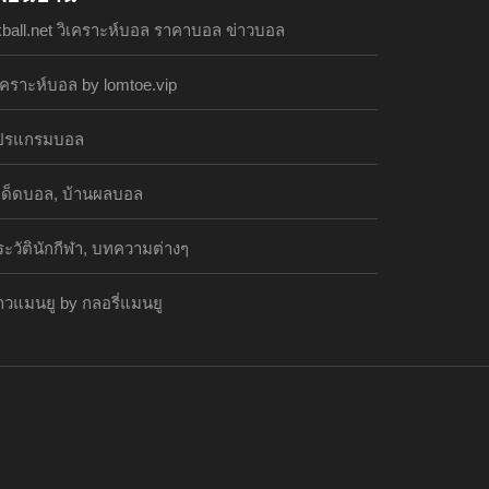
kball.net วิเคราะห์บอล ราคาบอล ข่าวบอล
เคราะห์บอล by lomtoe.vip
ปรแกรมบอล
ีเด็ดบอล, บ้านผลบอล
ะวัตินักกีฬา, บทความต่างๆ
าวแมนยู by กลอรี่แมนยู