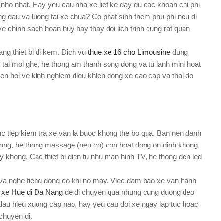
 nho nhat. Hay yeu cau nha xe liet ke day du cac khoan chi phi
ng dau va luong tai xe chua? Co phat sinh them phu phi neu di
e chinh sach hoan huy hay thay doi lich trinh cung rat quan
ng thiet bi di kem. Dich vu
thue xe 16 cho Limousine
dung
tai moi ghe, he thong am thanh song dong va tu lanh mini hoat
 nen hoi ve kinh nghiem dieu khien dong xe cao cap va thai do
uc tiep kiem tra xe van la buoc khong the bo qua. Ban nen danh
 khong, he thong massage (neu co) con hoat dong on dinh khong,
 khong. Cac thiet bi dien tu nhu man hinh TV, he thong den led
 va nghe tieng dong co khi no may. Viec dam bao xe van hanh
 xe Hue di Da Nang
de di chuyen qua nhung cung duong deo
 dau hieu xuong cap nao, hay yeu cau doi xe ngay lap tuc hoac
 chuyen di.