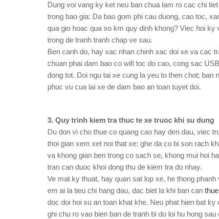
Dung voi vang ky ket neu ban chua lam ro cac chi tiet
trong bao gia: Da bao gom phi cau duong, cao toc, xa
qua gio hoac qua so km quy dinh khong? Viec hoi ky v
trong de tranh tranh chap ve sau.
Ben canh do, hay xac nhan chinh xac doi xe va cac tra
chuan phai dam bao co wifi toc do cao, cong sac USB 
dong tot. Doi ngu tai xe cung la yeu to then chot; ban
phuc vu cua lai xe de dam bao an toan tuyet doi.
3. Quy trinh kiem tra thuc te xe truoc khi su dung
Du don vi cho thue co quang cao hay den dau, viec tr
thoi gian xem xet noi that xe: ghe da co bi son rach
va khong gian ben trong co sach se, khong mui hoi hay
tran can duoc khoi dong thu de kiem tra do nhay.
Ve mat ky thuat, hay quan sat lop xe, he thong phanh
em ai la tieu chi hang dau, dac biet la khi ban can
thue
doc doi hoi su an toan khat khe. Neu phat hien bat ky
ghi chu ro vao bien ban de tranh bi do loi hu hong sau