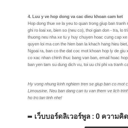
4. Luu y ve hop dong va cac dieu khoan cam ket
Hop dong thue xe la yeu to quan trong giup ban tranh r
ghi ro loai xe, bien so (neu co), thoi gian don - tra, lo
thuong neu nha xe tu y huy chuyen hoac cung cap xe
quyen loi ma con the hien ban la khach hang hieu bie
Ngoai ra, ban co the dat coc mot khoan hop ly de giu 
co xac nhan chinh thuc bang van ban, email hoac hop
ban yen tam su dung dich vu, toi uu chi phi va tranh 
Hy vong nhung kinh nghiem tren se giup ban co mot ch
Limousine. Neu ban dang can tu van them ve lich trin
ho tro tan tinh nhe!
เว็บบอร์ดลิเวอร์พูล : 0 ความคิ