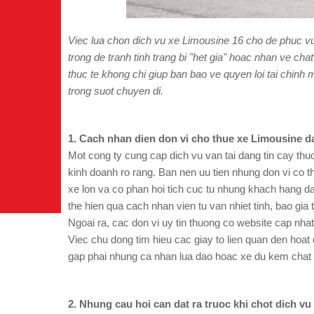
Viec lua chon dich vu xe Limousine 16 cho de phuc vu 
trong de tranh tinh trang bi "het gia" hoac nhan ve 
thuc te khong chi giup ban bao ve quyen loi tai chinh 
trong suot chuyen di.
1. Cach nhan dien don vi cho thue xe Limousine d
Mot cong ty cung cap dich vu van tai dang tin cay thuo
kinh doanh ro rang. Ban nen uu tien nhung don vi co 
xe lon va co phan hoi tich cuc tu nhung khach hang d
the hien qua cach nhan vien tu van nhiet tinh, bao gia
Ngoai ra, cac don vi uy tin thuong co website cap nh
Viec chu dong tim hieu cac giay to lien quan den hoat
gap phai nhung ca nhan lua dao hoac xe du kem chat 
2. Nhung cau hoi can dat ra truoc khi chot dich vu