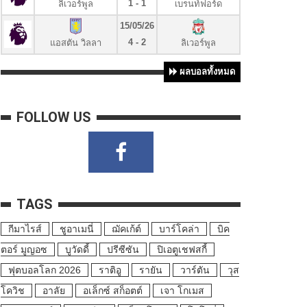
1 - 1
ลิเวอร์พูล
เบรนท์ฟอร์ด
15/05/26
4 - 2
แอสตัน วิลลา
ลิเวอร์พูล
ผลบอลทั้งหมด
FOLLOW US
TAGS
กีมาไรส์
ชูอาเมนี่
ฌัคเก้ต์
บาร์โคล่า
บิค
ตอร์ มูญอซ
บูวัดดี้
ปรีซีซัน
ปิเอตูเชฟสกี้
ฟุตบอลโลก 2026
ราติอู
รายัน
วาร์ตัน
วุส
โควิช
อาลัย
อเล็กซ์ สก็อตต์
เจา โกเมส