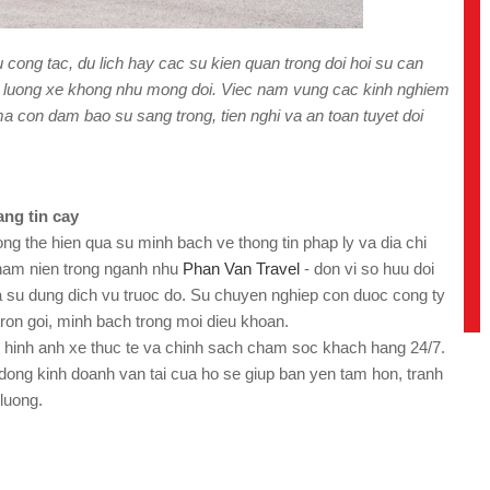
cong tac, du lich hay cac su kien quan trong doi hoi su can
chat luong xe khong nhu mong doi. Viec nam vung cac kinh nghiem
ma con dam bao su sang trong, tien nghi va an toan tuyet doi
ang tin cay
ng the hien qua su minh bach ve thong tin phap ly va dia chi
tham nien trong nganh nhu
Phan Van Travel
- don vi so huu doi
a su dung dich vu truoc do. Su chuyen nghiep con duoc cong ty
 tron goi, minh bach trong moi dieu khoan.
at hinh anh xe thuc te va chinh sach cham soc khach hang 24/7.
 dong kinh doanh van tai cua ho se giup ban yen tam hon, tranh
luong.