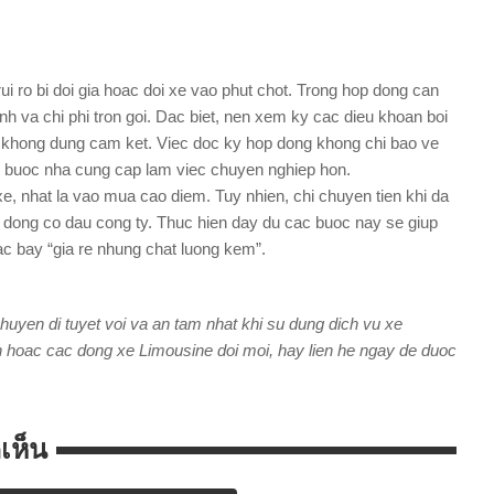
ui ro bi doi gia hoac doi xe vao phut chot. Trong hop dong can
 trinh va chi phi tron goi. Dac biet, nen xem ky cac dieu khoan boi
 khong dung cam ket. Viec doc ky hop dong khong chi bao ve
t, buoc nha cung cap lam viec chuyen nghiep hon.
xe, nhat la vao mua cao diem. Tuy nhien, chi chuyen tien khi da
 dong co dau cong ty. Thuc hien day du cac buoc nay se giup
cac bay “gia re nhung chat luong kem”.
uyen di tuyet voi va an tam nhat khi su dung dich vu xe
h hoac cac dong xe Limousine doi moi, hay lien he ngay de duoc
ดเห็น